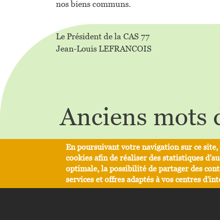
nos biens communs.
Le Président de la CAS 77
Jean-Louis LEFRANCOIS
Anciens mots 
En poursuivant votre navigation sur ce site
cookies afin de réaliser des statistiques d'
23/12/2025
optimale, la possibilité de partager des con
Meilleurs vœux
services et offres adaptés à vos centres d'int
Cher toutes et tous, À l’occasion de ces 
Plus d'informations
mes meilleurs vœux.
Lire la suite