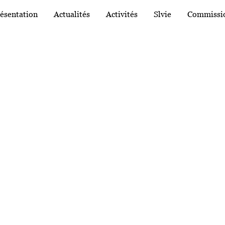
ion principale
ésentation
Actualités
Activités
Slvie
Commissi