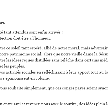
ue,
té tant attendus sont enfin arrivés !
otection doit être à l’honneur.
tre ce soleil tant espéré, allié de notre moral, mais adversa
notre patrimoine social, alors que notre vieille dame la Sécur
re les idées reçues distillées sans relâche dans certains média
 et les peuples.
vos activités sociales en réfléchissant à leur apport tout au 
s s’épanouissent en colonie.
e vous souhaite simplement, que ces congés payés soient syno
u entre ami et revenez-nous avec le sourire, des idées plein l