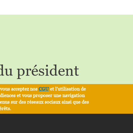
du président
, vous acceptez nos
CGU
et l'utilisation de
audiences et vous proposer une navigation
tenus sur des réseaux sociaux ainsi que des
érêts.
fêtes de fin d’année, en mon nom et celui de votre CAS, je vous a