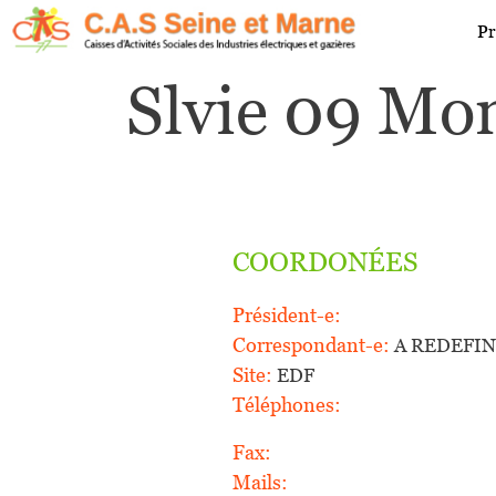
Aller au contenu principal
Navigat
Pr
Slvie 09 Mo
COORDONÉES
Président-e:
Correspondant-e:
A REDEFIN
Site:
EDF
Téléphones:
Fax:
Mails: