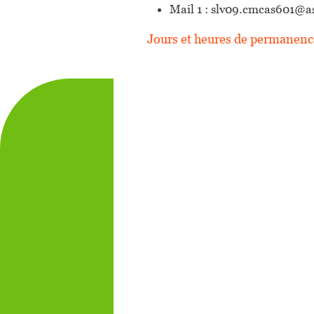
Mail 1 : slv09.cmcas601@
Jours et heures de permanen