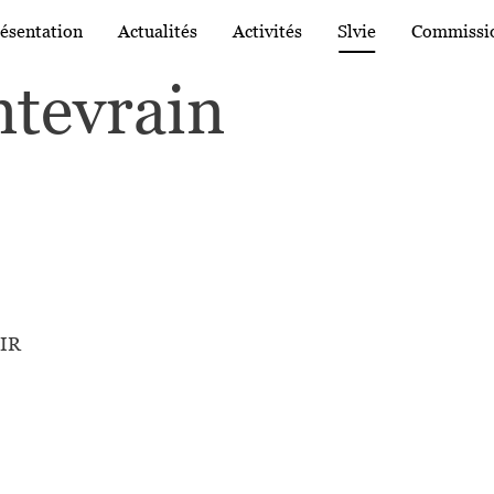
ion principale
ésentation
Actualités
Activités
Slvie
Commissi
ntevrain
IR