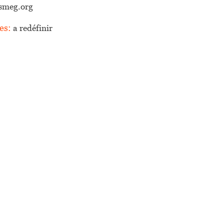
asmeg.org
ces:
a redéfinir